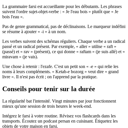
La grammaire farsi est accueillante pour les débutants. Les phrases
suivent l'ordre sujet-objet-verbe : « Je l'eau bois » plutôt que « Je
bois l'eau ».
Pas de genre grammatical, pas de déclinaisons. Le marqueur indéfini
se résume à ajouter « -i » à un nom.
Les verbes suivent des schémas réguliers. Chaque verbe a un radical
passé et un radical présent. Par exemple, « aller » utilise « raft »
(passé) et « rav » (présent), ce qui donne « raftam » (je suis allé) et «
miravam » (je vais).
Une chose à retenir : l'ezafe. C'est un petit son « -e » qui relie les
noms à leurs compléments. « Ketab-e bozorg » veut dire « grand
livre ». Il n'est pas écrit ; on l'apprend par la pratique.
Conseils pour tenir sur la durée
La régularité bat l'intensité. Vingt minutes par jour fonctionnent
mieux qu'une session de trois heures le week-end.
Intégrez le farsi à votre routine. Révisez vos flashcards dans les
transports. Écoutez un podcast persan en cuisinant. Étiquetez les
objets de votre maison en farsi.